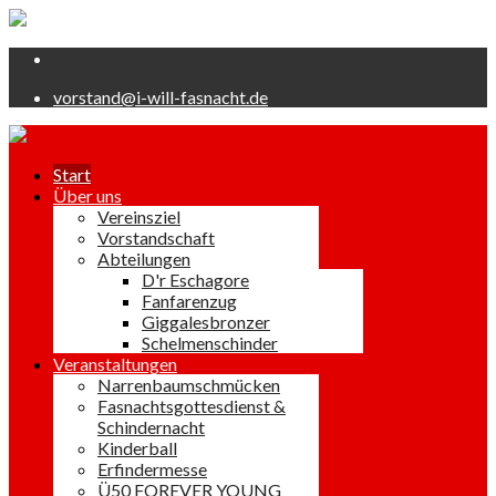
vorstand@i-will-fasnacht.de
Start
Über uns
Vereinsziel
Vorstandschaft
Abteilungen
D'r Eschagore
Fanfarenzug
Giggalesbronzer
Schelmenschinder
Veranstaltungen
Narrenbaumschmücken
Fasnachtsgottesdienst &
Schindernacht
Kinderball
Erfindermesse
Ü50 FOREVER YOUNG