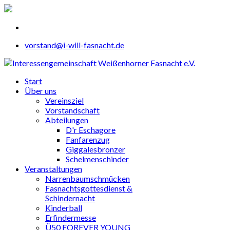
vorstand@i-will-fasnacht.de
Start
Über uns
Vereinsziel
Vorstandschaft
Abteilungen
D'r Eschagore
Fanfarenzug
Giggalesbronzer
Schelmenschinder
Veranstaltungen
Narrenbaumschmücken
Fasnachtsgottesdienst &
Schindernacht
Kinderball
Erfindermesse
Ü50 FOREVER YOUNG