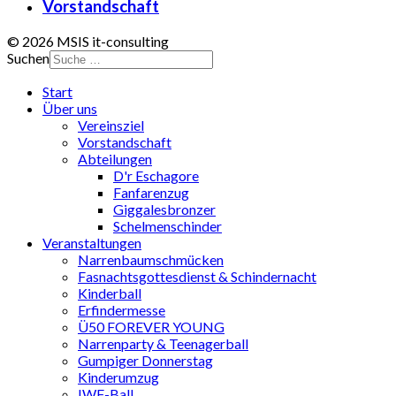
Vorstandschaft
© 2026 MSIS it-consulting
Suchen
Start
Über uns
Vereinsziel
Vorstandschaft
Abteilungen
D'r Eschagore
Fanfarenzug
Giggalesbronzer
Schelmenschinder
Veranstaltungen
Narrenbaumschmücken
Fasnachtsgottesdienst & Schindernacht
Kinderball
Erfindermesse
Ü50 FOREVER YOUNG
Narrenparty & Teenagerball
Gumpiger Donnerstag
Kinderumzug
IWF-Ball