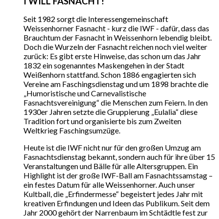
I WILL FASNACHT!
Seit 1982 sorgt die Interessengemeinschaft
Weissenhorner Fasnacht - kurz die IWF - dafür, dass das
Brauchtum der Fasnacht in Weissenhorn lebendig bleibt.
Doch die Wurzeln der Fasnacht reichen noch viel weiter
zurück: Es gibt erste Hinweise, das schon um das Jahr
1832 ein sogenanntes Maskengehen in der Stadt
Weißenhorn stattfand. Schon 1886 engagierten sich
Vereine am Faschingsdienstag und um 1898 brachte die
„Humoristische und Carnevalistische
Fasnachtsvereinigung“ die Menschen zum Feiern. In den
1930er Jahren setzte die Gruppierung „Eulalia“ diese
Tradition fort und organisierte bis zum Zweiten
Weltkrieg Faschingsumzüge.
Heute ist die IWF nicht nur für den großen Umzug am
Fasnachtsdienstag bekannt, sondern auch für ihre über 15
Veranstaltungen und Bälle für alle Altersgruppen. Ein
Highlight ist der große IWF-Ball am Fasnachtssamstag –
ein festes Datum für alle Weissenhorner. Auch unser
Kultball, die „Erfindermesse“ begeistert jedes Jahr mit
kreativen Erfindungen und Ideen das Publikum. Seit dem
Jahr 2000 gehört der Narrenbaum im Schtädtle fest zur